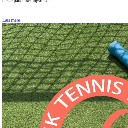
næste padel træningsrejse!
Læs mere