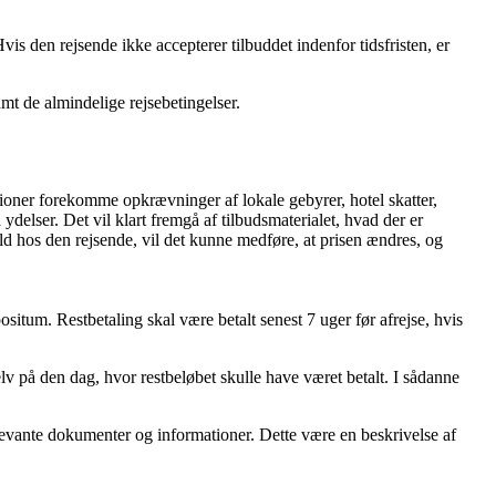
is den rejsende ikke accepterer tilbuddet indenfor tidsfristen, er
amt de almindelige rejsebetingelser.
nationer forekomme opkrævninger af lokale gebyrer, hotel skatter,
ra ydelser. Det vil klart fremgå af tilbudsmaterialet, hvad der er
old hos den rejsende, vil det kunne medføre, at prisen ændres, og
itum. Restbetaling skal være betalt senest 7 uger før afrejse, hvis
selv på den dag, hvor restbeløbet skulle have været betalt. I sådanne
levante dokumenter og informationer. Dette være en beskrivelse af