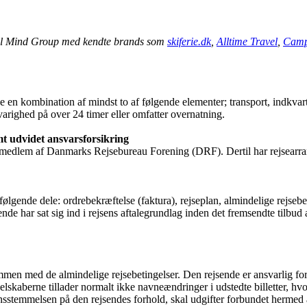
vel Mind Group med kendte brands som
skiferie.dk
,
Alltime Travel
,
Camp
 en kombination af mindst to af følgende elementer; transport, indkvarte
varighed på over 24 timer eller omfatter overnatning.
t udvidet ansvarsforsikring
er medlem af Danmarks Rejsebureau Forening (DRF). Dertil har rejsearra
følgende dele: ordrebekræftelse (faktura), rejseplan, almindelige rejseb
nde har sat sig ind i rejsens aftalegrundlag inden det fremsendte tilbud 
mmen med de almindelige rejsebetingelser. Den rejsende er ansvarlig for,
elskaberne tillader normalt ikke navneændringer i udstedte billetter, hv
ensstemmelsen på den rejsendes forhold, skal udgifter forbundet hermed