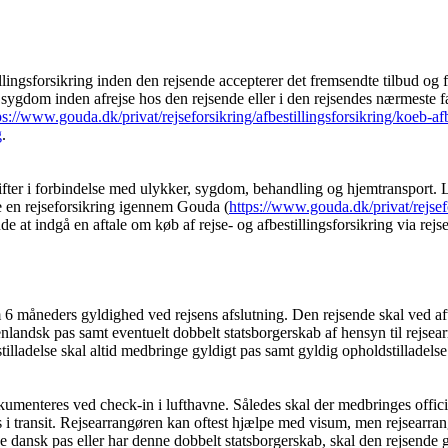
illingsforsikring inden den rejsende accepterer det fremsendte tilbud og f
 sygdom inden afrejse hos den rejsende eller i den rejsendes nærmeste 
ps://www.gouda.dk/privat/rejseforsikring/afbestillingsforsikring/koeb-afb
g
.
dgifter i forbindelse med ulykker, sygdom, behandling og hjemtransport
ne en rejseforsikring igennem Gouda (
https://www.gouda.dk/privat/rejsef
 at indgå en aftale om køb af rejse- og afbestillingsforsikring via rejs
6 måneders gyldighed ved rejsens afslutning. Den rejsende skal ved aft
nlandsk pas samt eventuelt dobbelt statsborgerskab af hensyn til rejsearr
lladelse skal altid medbringe gyldigt pas samt gyldig opholdstilladelse
 dokumenteres ved check-in i lufthavne. Således skal der medbringes of
s i transit. Rejsearrangøren kan oftest hjælpe med visum, men rejsearra
ke dansk pas eller har denne dobbelt statsborgerskab, skal den rejsend