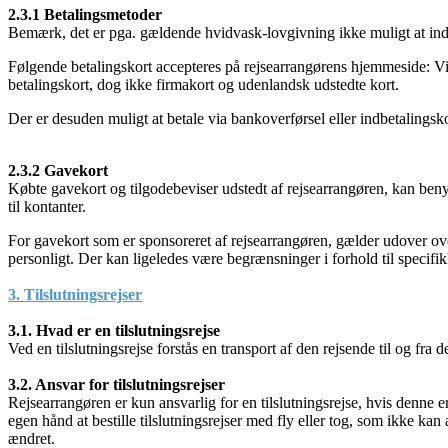
2.3.1 Betalingsmetoder
Bemærk, det er pga. gældende hvidvask-lovgivning ikke muligt at indbe
Følgende betalingskort accepteres på rejsearrangørens hjemmeside: 
betalingskort, dog ikke firmakort og udenlandsk udstedte kort.
Der er desuden muligt at betale via bankoverførsel eller indbetalingsk
2.3.2 Gavekort
Købte gavekort og tilgodebeviser udstedt af rejsearrangøren, kan benyt
til kontanter.
For gavekort som er sponsoreret af rejsearrangøren, gælder udover ov
personligt. Der kan ligeledes være begrænsninger i forhold til specifi
3. Tilslutningsrejser
3.1. Hvad er en tilslutningsrejse
Ved en tilslutningsrejse forstås en transport af den rejsende til og fra
3.2. Ansvar for tilslutningsrejser
Rejsearrangøren er kun ansvarlig for en tilslutningsrejse, hvis denn
egen hånd at bestille tilslutningsrejser med fly eller tog, som ikke kan
ændret.