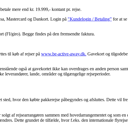
tale mere end kr. 19.999,- kontant pr. rejse.
Visa, Mastercard og Dankort. Login på
"Kundelogin / Betaling”
for at se
ort (FI/giro). Begge findes på den fremsendte faktura.
tes til køb af rejser på
www.be-active-away.dk.
Gavekort og tilgodebev
enstående også at gavekortet ikke kan overdrages en anden person samt 
kke leverandører, lande, områder og tilgængelige rejseperioder.
 det sted, hvor den købte pakkerejse påbegyndes og afsluttes. Dette vil fr
e er solgt af rejsearrangøren sammen med hovedarrangementet og som en 
 ændres. Dette grundet de tilfælde, hvor f.eks. den internationale flyrejs