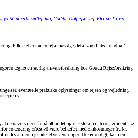
aya Sommerhusudlejning
,
Caddie Golfrejser
og
Elcano Travel
.
ring, billeje eller anden rejsemæssig ydelse som f.eks. træning /
ngøren tegnet en særlig ansvarsforsikring hos Gouda Rejseforsikring
etingelser, eventuelle praktiske oplysninger om rejsen og vejledning
accepteres.
 at de navne, der står på tilbuddet og rejsedokumenterne, er identiske
orfor en ændring oftest vil være behæftet med omkostninger fra kr.
 afholdes af den rejsende. Hvis ændringer ikke er muligt, kan den