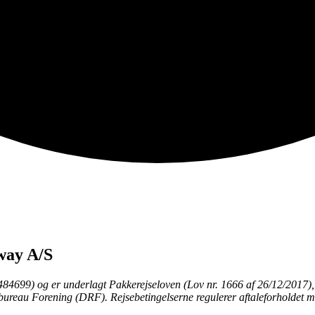
Away A/S
4699) og er underlagt Pakkerejseloven (Lov nr. 1666 af 26/12/2017), 
sebureau Forening (DRF). Rejsebetingelserne regulerer aftaleforholdet