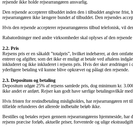
rejsende ikke holde rejsearrangøren ansvarlig.
Den rejsende accepterer tilbuddet inden den i tilbuddet angivne frist, 
rejsearrangøren ikke længere bundet af tilbuddet. Den rejsendes accep
Hvis den rejsende accepterer rejsearrangørens tilbud telefonisk, vil der
Rabatordninger med andre virksomheder skal oplyses af den rejsende ve
2.2. Pris
Rejsens pris er en såkaldt ”totalpris”, hvilket indebærer, at den omfatt
entreer og afgifter, som det ikke er muligt at betale ved aftalens indgåels
inkluderet og ikke inkluderet i rejsens pris. Hvis der sker ændringer i
yderligere betaling vil kunne blive opkrævet og pålagt den rejsende.
2.3. Depositum og betaling
Depositum udgør 25% af rejsens samlede pris, dog minimum kr. 3.000,- E
ikke andet er anført. Rejser kan godt have særlige betalingsvilkår med
Hvis fristen for restindbetaling misligholdes, har rejsearrangøren ret t
tilfælde refunderes det allerede indbetalte beløb ikke.
Bestilles og betales rejsen gennem rejsearrangørens hjemmeside, har d
rejsens præcise forløb, aktuelle priser, forventede og ulige ekstraudgif