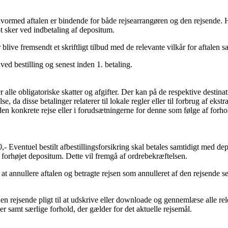
hvormed aftalen er bindende for både rejsearrangøren og den rejsende. Hv
t sker ved indbetaling af depositum.
 blive fremsendt et skriftligt tilbud med de relevante vilkår for aftalen s
d bestilling og senest inden 1. betaling.
er alle obligatoriske skatter og afgifter. Der kan på de respektive desti
e, da disse betalinger relaterer til lokale regler eller til forbrug af ekst
 den konkrete rejse eller i forudsætningerne for denne som følge af forh
ventuel bestilt afbestillingsforsikring skal betales samtidigt med depos
 forhøjet depositum. Dette vil fremgå af ordrebekræftelsen.
il at annullere aftalen og betragte rejsen som annulleret af den rejsende 
en rejsende pligt til at udskrive eller downloade og gennemlæse alle re
ter samt særlige forhold, der gælder for det aktuelle rejsemål.