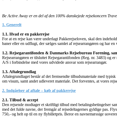
Be Active Away er en del af den 100% danskejede rejsekoncern Tra
1. Generelt
1.1. Hvad er en pakkerejse
For at en rejse kan være underlagt Pakkerejseloven, skal den indeholde
baner eller en udflugt, der sælges samlet af rejsearrangøren og har en 
1.2. Rejsegarantifonden & Danmarks Rejsebureau Forening, sam
Rejsearrangøren er tilsluttet Rejsegarantifonden (Reg. nr. 3483) og 
A/S i forbindelse med vores udvidede ansvar som rejsearrangør.
1.3. Aftalegrundlag
Aftalegrundlaget består af det fremsendte tilbudsmateriale med typisk 
om visum, samt andet udleveret materiale. Det forventes, at vores rejse
2. Indgåelser af aftale – køb af pakkerejse
2.1. Tilbud & accept
Den rejsende modtager et skriftligt tilbud med betalingsbetingelser sa
med det fulde navne, der fremgår af rejsedeltagernes gyldige pas. Flys
750,- og helt op til en ny flybilletpris. Beror en navnemæssige uover