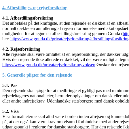
4. Afbestillings- og rejseforsikring
4.1. Afbestillingsforsikring
Det anbefales på det kraftigste, at den rejsende er dækket af en afbest
normalt dække en annullering af rejsen i forbindelse med akut opstået
muligheden for at tegne en afbestillingsforsikring gennem Gouda (
htt
her:
https://www.gouda.dk/privat/rejseforsikring/afbestillingsforsikrin
4.2. Rejseforsikring
Alle rejsende skal være omfattet af en rejseforsikring, der dækker u
Hvis den rejsende ikke allerede er dækket, vil det være muligt at teg
https://www.gouda.dk/privat/rejseforsikring/voksen
Ønsker den rejsende
5. Generelle pligter for den rejsende
5.1. Pas
Den rejsende skal sørge for at medbringe et gyldigt pas med minimum 
rejsedeltageres nationaliteter, herunder oplysninger om dansk eller ude
eller andre indrejsekrav. Udenlandske statsborgere med dansk opholdsti
5.2. Visa
Visa formaliteterne skal altid være i orden inden afrejsen og kunne
på, at der også kan være krav om visum i forbindelse med at der rejse
udgangspunkt i reglerne for danske statsborgere. Har den rejsende ik