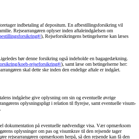
oretager indbetaling af depositum. En afbestillingsforsikring vil
familie. Rejsearrangøren oplyser inden aftaleindgåelsen om
estillingsforsikring#/
), Rejseforsikringens betingelserne kan læses
. Ligeledes bør denne forsikring også indeholde en bagagedækning.
orsikring/koeb-rejseforsikring#/
), samt læse om betingelserne her:
earrangøren skal dette ske inden den endelige aftale er indgået.
alens indgåelse give oplysning om sin og eventuelle øvrige
angørens oplysningspligt i relation til flyrejse, samt eventuelle visum-
.
ficiel dokumentation på eventuelle nødvendige visa. Vær opmærksom
ngørens oplysninger om pas og visumkrav til den rejsende tager
e gøre rejsearrangøren opmærksom herpå, så den rejsende kan få den