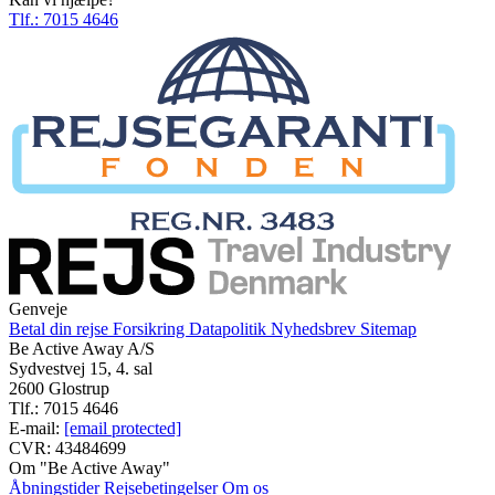
Tlf.:
7015 4646
Genveje
Betal din rejse
Forsikring
Datapolitik
Nyhedsbrev
Sitemap
Be Active Away A/S
Sydvestvej 15, 4. sal
2600 Glostrup
Tlf.: 7015 4646
E-mail:
[email protected]
CVR: 43484699
Om "Be Active Away"
Åbningstider
Rejsebetingelser
Om os